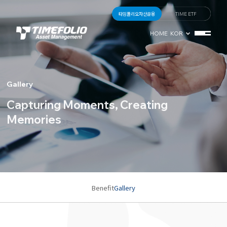
타임폴리오자산운용
TIME ETF
HOME
KOR
Gallery
Capturing Moments,
Creating
Memories
Benefit
Gallery